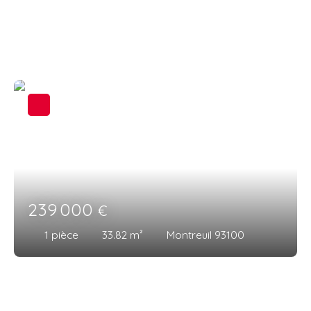
vos attentes : appartements proche d'un métro,
maisons familiales ou biens d’exception. Naviguez
parmi nos annonces actuelles et contactez votre
agence de proximité pour organiser une visite.
239 000
€
1
pièce
33.82
m²
Montreuil 93100