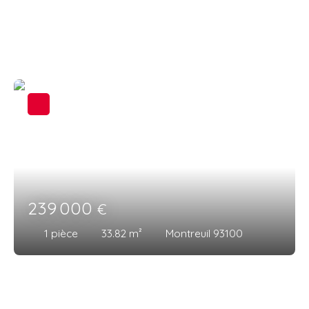
vos attentes : appartements proche d'un métro,
maisons familiales ou biens d’exception. Naviguez
parmi nos annonces actuelles et contactez votre
agence de proximité pour organiser une visite.
239 000
€
1
pièce
33.82
m²
Montreuil 93100