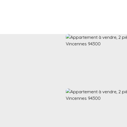
Acheter
Vendre
Louer
Gestion locative
Nos 
 Montreuil et 93