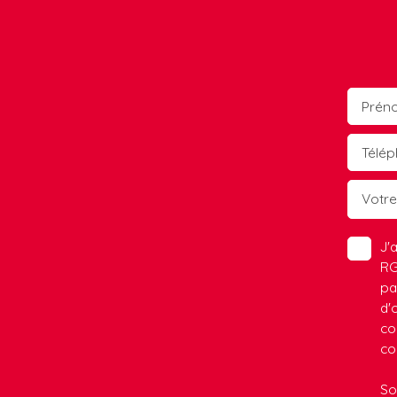
Prén
Télé
Votr
J'
RG
pa
d'
co
co
So