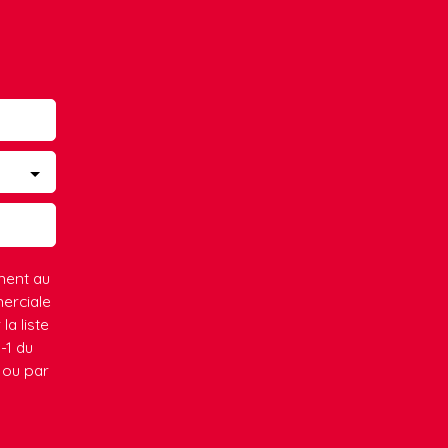
ment au
erciale
la liste
-1 du
 ou par