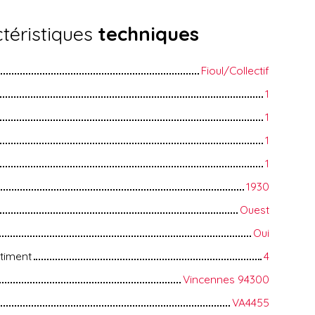
téristiques
techniques
Fioul/Collectif
1
1
1
1
1930
Ouest
Oui
timent
4
Vincennes 94300
VA4455