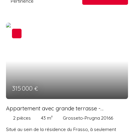
Pertinence
315 000
€
Appartement avec grande terrasse -
PORTICCIO
2
pièces
43
m²
Grosseto-Prugna 20166
Situé au sein de la résidence du Frasso, à seulement