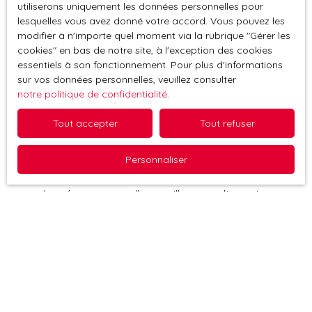
souhaitez pas faire l'objet de prospection
utiliserons uniquement les données personnelles pour
commerciale par voie téléphonique, vous pouvez
lesquelles vous avez donné votre accord. Vous pouvez les
vous inscrire gratuitement sur la liste d'opposition
modifier à n'importe quel moment via la rubrique ″Gérer les
au démarchage téléphonique, prévu par l'article
cookies″ en bas de notre site, à l'exception des cookies
L223-1 du code de la consommation, sur le site
essentiels à son fonctionnement. Pour plus d'informations
sur vos données personnelles, veuillez consulter
Internet www.bloctel.gouv.fr ou par courrier
notre politique de confidentialité
.
adressé à :
Tout accepter
Tout refuser
Société Worldline, Service Bloctel, CS 61311, 41013
BLOIS CEDEX.
Personnaliser
Pour en savoir plus sur le traitement de vos
données personnelles, veuillez consulter notre
politique de confidentialité
.
Recevoir des annonces