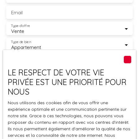
informations sur les risques auxquels ce bien est exposé
Email
sont disponibles sur le site Géorisques : georisques.
gouv. fr.
Type d'offre
Vente
Type de bien
Appartement
Localisation
Grosseto-Prugna (20166)
LE RESPECT DE VOTRE VIE
Budget max (€)
PRIVÉE EST UNE PRIORITÉ POUR
NOUS
Surface min (m²)
Nous utilisons des cookies afin de vous offrir une
Pièces min
expérience optimale et une communication pertinente sur
notre site. Grace à ces technologies, nous pouvons vous
proposer du contenu en rapport avec vos centres d'intérêt.
J'accepte le traitement de mes données
Ils nous permettent également d'améliorer la qualité de nos
personnelles conformément au RGPD. Si vous ne
services et la convivialité de notre site internet. Nous