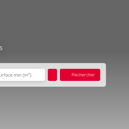
s
Rechercher
urface min (m²)