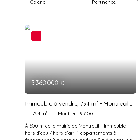
Galerie
Pertinence
3 360 000
€
Immeuble à vendre, 794 m² - Montreuil
93100
794
m²
Montreuil 93100
À 600 m de la mairie de Montreuil – Immeuble
hors d’eau / hors d’air 11 appartements à
façonner et 8 places de parking Situé au cœur de