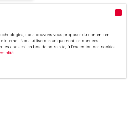
GPD. Si vous ne
ique, vous
es technologies, nous pouvons vous proposer du contenu en
 téléphonique,
ite internet. Nous utiliserons uniquement les données
 les cookies″ en bas de notre site, à l'exception des cookies
ntialité
.
z consulter notre