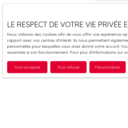
pour un projet premium ou une valorisation haut
Budget max (
rendementCet immeuble constitue une toile
vierge pour un investisseur éclairé, un marchand
LE RESPECT DE VOTRE VIE PRIVÉE
de biens ou un promoteur souhaitant donner vie
J'accepte 
à une réalisation d’exception au cœur de
souhaitez 
Nous utilisons des cookies afin de vous offrir une expérience 
Montreuil. Une pièce d’identité vous sera
pouvez vou
rapport avec vos centres d'intérêt. Ils nous permettent également
demandée lors de chaque visite.
prévu par l
personnelles pour lesquelles vous avez donné votre accord. Vous
www.bloctel
essentiels à son fonctionnement. Pour plus d'informations sur v
Société Wor
Tout accepter
Tout refuser
Personnaliser
Pour en sav
politique d