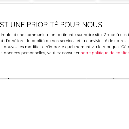
€)
Surface min (m²)
 EST UNE PRIORITÉ POUR NOUS
le traitement de mes données personnelles conformément au R
pas faire l'objet de prospection commerciale par voie téléphon
optimale et une communication pertinente sur notre site. Grace à c
s inscrire gratuitement sur la liste d'opposition au démarchage
 d'améliorer la qualité de nos services et la convivialité de notre s
'article L223-1 du code de la consommation, sur le site Internet
 pouvez les modifier à n'importe quel moment via la rubrique ″Gérer
.gouv.fr ou par courrier adressé à :
os données personnelles, veuillez consulter
notre politique de confide
ldline, Service Bloctel, CS 61311, 41013 BLOIS CEDEX.
oir plus sur le traitement de vos données personnelles, veuille
e confidentialité
.
Recevoir des annonces