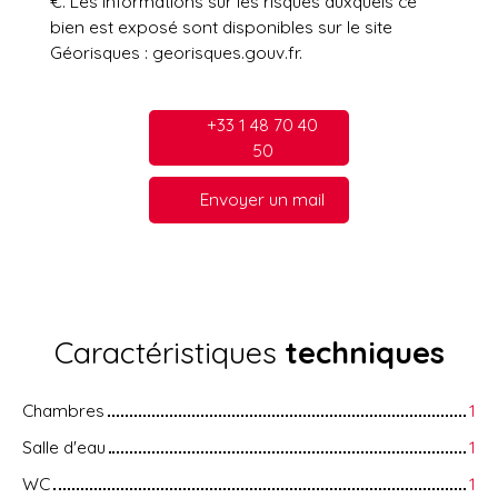
€. Les informations sur les risques auxquels ce
bien est exposé sont disponibles sur le site
Géorisques : georisques.gouv.fr.
+33 1 48 70 40
50
Envoyer un mail
Caractéristiques
techniques
Chambres
1
Salle d'eau
1
WC
1