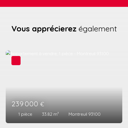
Vous apprécierez
également
239 000
€
1
pièce
33.82
m²
Montreuil 93100