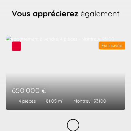
Vous apprécierez
également
Exclusivité
650 000
€
4
pièces
81.05
m²
Montreuil 93100