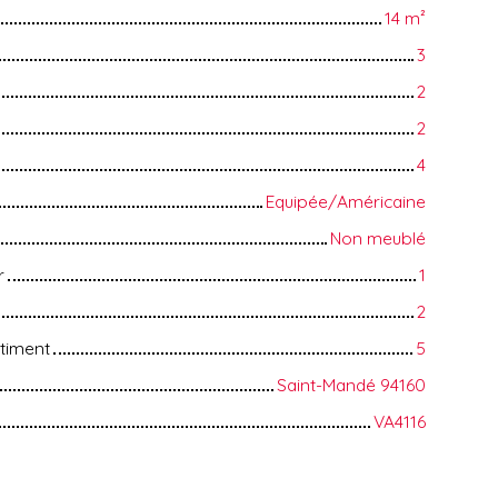
14
m²
3
2
2
4
Equipée/Américaine
Non meublé
r
1
2
timent
5
Saint-Mandé 94160
VA4116