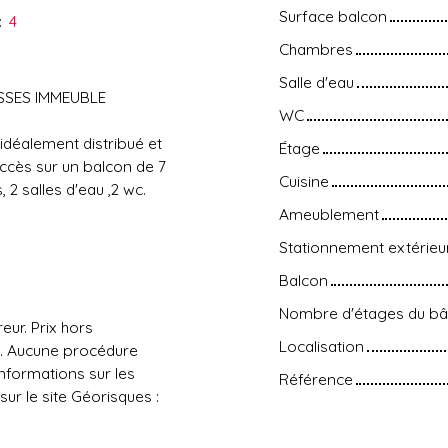
Surface balcon
:
4
Chambres
Salle d'eau
SSES IMMEUBLE
WC
 idéalement distribué et
Étage
accès sur un balcon de 7
Cuisine
2 salles d'eau ,2 wc.
Ameublement
Stationnement extérieu
Balcon
Nombre d'étages du bâ
eur. Prix hors
Localisation
s. Aucune procédure
informations sur les
Référence
ur le site Géorisques :