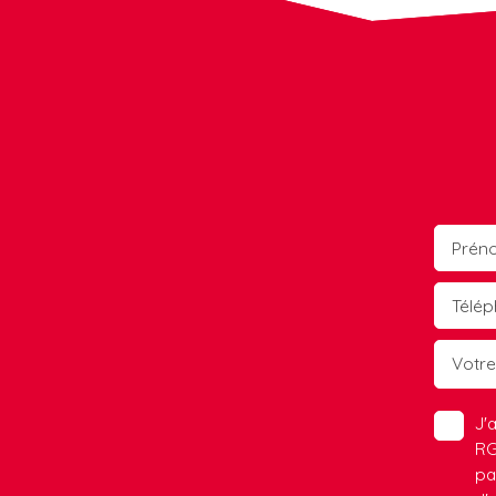
Prén
Télé
Votr
J'
RG
pa