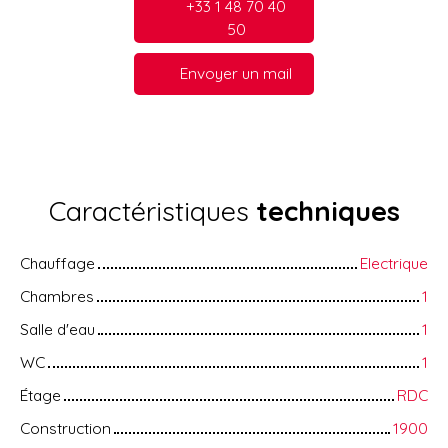
+33 1 48 70 40
50
Envoyer un mail
Caractéristiques
techniques
Chauffage
Electrique
Chambres
1
Salle d'eau
1
WC
1
Étage
RDC
Construction
1900