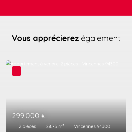
Vous apprécierez
également
299 000
€
2
pièces
28.75
m²
Vincennes 94300