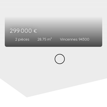
299 000
€
2
pièces
28.75
m²
Vincennes 94300