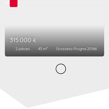
315 000
€
2
pièces
43
m²
Grosseto-Prugna 20166